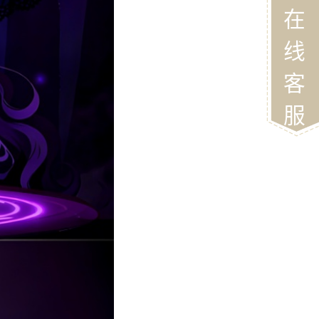
在
线
客
服